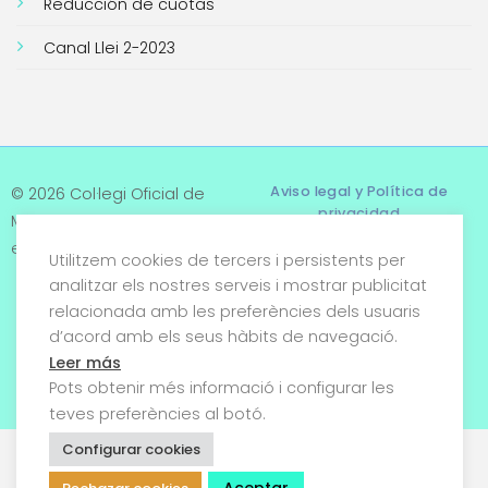
Reducción de cuotas
Canal Llei 2-2023
Aviso legal y Política de
© 2026 Col·legi Oficial de
privacidad
Metges de Tarragona. Tots
els drets reservats
Utilitzem cookies de tercers i persistents per
Términos y condiciones
analitzar els nostres serveis i mostrar publicitat
relacionada amb les preferències dels usuaris
Política de cookies
d’acord amb els seus hàbits de navegació.
Condiciones generales de
Leer más
venta
Pots obtenir més informació i configurar les
teves preferències al botó.
Configurar cookies