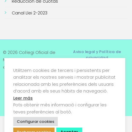
Reducción de cuotas
Canal Llei 2-2023
Aviso legal y Política de
© 2026 Col·legi Oficial de
privacidad
Metges de Tarragona. Tots
els drets reservats
Utilitzem cookies de tercers i persistents per
Términos y condiciones
analitzar els nostres serveis i mostrar publicitat
relacionada amb les preferències dels usuaris
Política de cookies
d’acord amb els seus hàbits de navegació.
Condiciones generales de
Leer más
venta
Pots obtenir més informació i configurar les
teves preferències al botó.
Configurar cookies