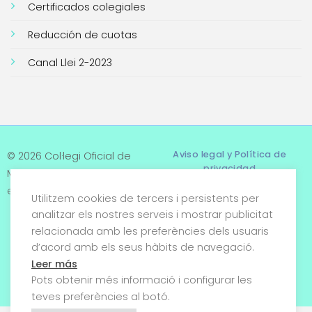
Certificados colegiales
Reducción de cuotas
Canal Llei 2-2023
Aviso legal y Política de
© 2026 Col·legi Oficial de
privacidad
Metges de Tarragona. Tots
els drets reservats
Utilitzem cookies de tercers i persistents per
Términos y condiciones
analitzar els nostres serveis i mostrar publicitat
relacionada amb les preferències dels usuaris
Política de cookies
d’acord amb els seus hàbits de navegació.
Condiciones generales de
Leer más
venta
Pots obtenir més informació i configurar les
teves preferències al botó.