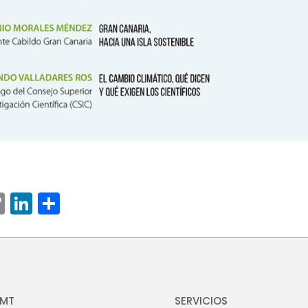
ram
senger
hatsApp
Copy
LinkedIn
Compartir
Link
OMT
SERVICIOS