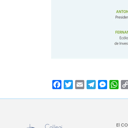
Facebook
Twitter
Email
Teleg
Mes
W
El C