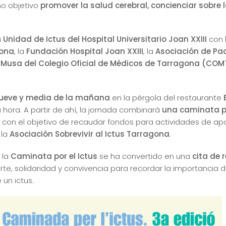
mo objetivo
promover la salud cerebral, concienciar sobre l
a
Unidad de Ictus del Hospital Universitario Joan XXIII
con 
gona
, la
Fundación Hospital Joan XXIII
, la
Asociación de Paci
Musa del Colegio Oficial de Médicos de Tarragona (COM
ueve y media de la mañana
en la pérgola del restaurante
a hora. A partir de ahí, la jornada combinará
una caminata po
, con el objetivo de recaudar fondos para actividades de a
 la
Asociación Sobrevivir al Ictus Tarragona
.
 la
Caminata por el Ictus
se ha convertido en una
cita de 
rte, solidaridad y convivencia para recordar la importancia 
un ictus.