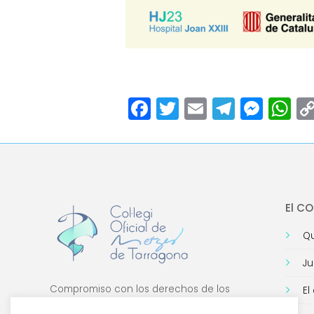
Facebook
Twitter
Email
Teleg
Mes
W
El C
Qu
Ju
Compromiso con los derechos de los
El
médicos, con la formación de calidad y con