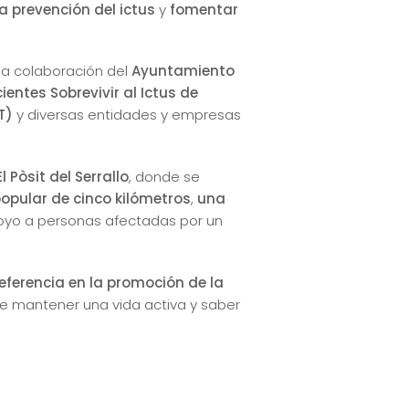
a prevención del ictus
y
fomentar
la colaboración del
Ayuntamiento
entes Sobrevivir al Ictus de
T)
y diversas entidades y empresas
El Pòsit del Serrallo
, donde se
pular de cinco kilómetros
,
una
poyo a personas afectadas por un
referencia en la promoción de la
de mantener una vida activa y saber