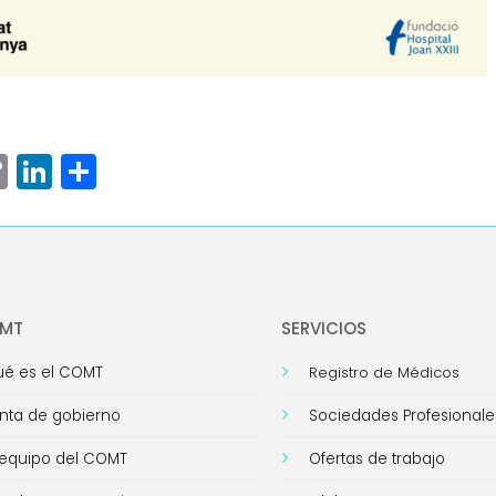
ram
senger
hatsApp
Copy
LinkedIn
Compartir
Link
OMT
SERVICIOS
é es el COMT
Registro de Médicos
nta de gobierno
Sociedades Profesionale
 equipo del COMT
Ofertas de trabajo