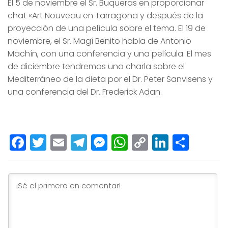
El 5 de noviembre el Sr. Buqueras en proporcionar
chat «Art Nouveau en Tarragona y después de la
proyección de una película sobre el tema. El 19 de
noviembre, el Sr. Magí Benito habla de Antonio
Machín, con una conferencia y una película. El mes
de diciembre tendremos una charla sobre el
Mediterráneo de la dieta por el Dr. Peter Sanvisens y
una conferencia del Dr. Frederick Adan.
Facebook
Twitter
Email
Telegram
Messenger
WhatsApp
Copy
LinkedI
Comp
Link