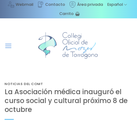
Saltar
Webmail
Contacto
Área privada
Español
al
Carrito
contenido
NOTICIAS DEL COMT
La Asociación médica inauguró el
curso social y cultural próximo 8 de
octubre