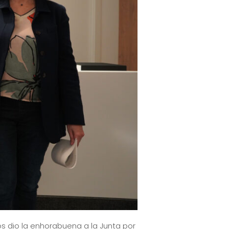
ós dio la enhorabuena a la Junta por