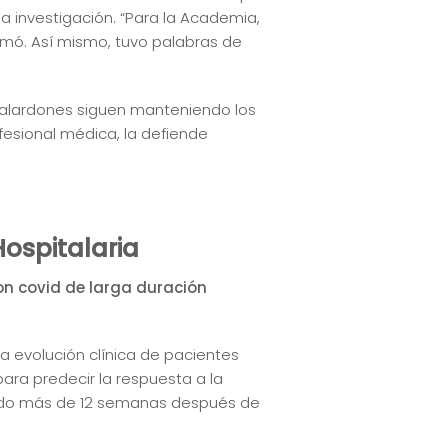
la investigación. “Para la Academia,
firmó. Así mismo, tuvo palabras de
 galardones siguen manteniendo los
esional médica, la defiende
Hospitalaria
on covid de larga duración
a evolución clínica de pacientes
ara predecir la respuesta a la
rando más de 12 semanas después de