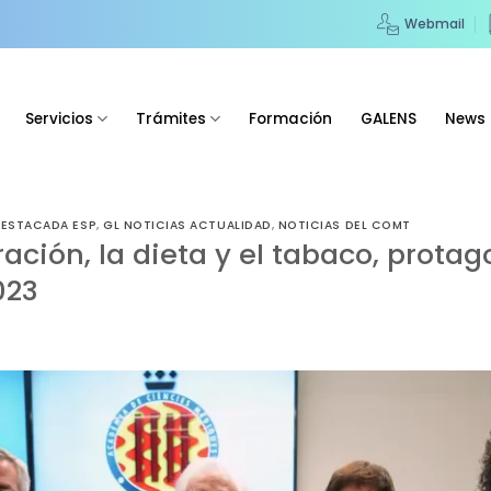
Webmail
Servicios
Trámites
Formación
GALENS
News
DESTACADA ESP
,
GL NOTICIAS ACTUALIDAD
,
NOTICIAS DEL COMT
ación, la dieta y el tabaco, protag
023