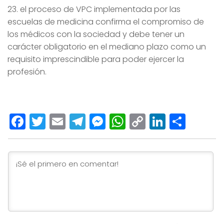
23. el proceso de VPC implementada por las
escuelas de medicina confirma el compromiso de
los médicos con la sociedad y debe tener un
carácter obligatorio en el mediano plazo como un
requisito imprescindible para poder ejercer la
profesión.
Facebook
Twitter
Email
Telegram
Messenger
WhatsApp
Copy
LinkedI
Comp
Link