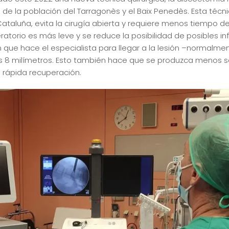
de la población del Tarragonès y el Baix Penedès. Esta técni
ataluña, evita la cirugía abierta y requiere menos tiempo 
eratorio es más leve y se reduce la posibilidad de posibles i
n que hace el especialista para llegar a la lesión –normalmen
nos 8 milímetros. Esto también hace que se produzca menos s
 rápida recuperación.