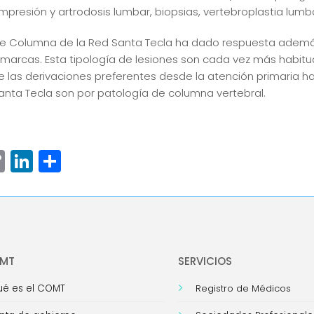
mpresión y artrodosis lumbar, biopsias, vertebroplastia lumbar
de Columna de la Red Santa Tecla ha dado respuesta adem
arcas. Esta tipología de lesiones son cada vez más habitual
e las derivaciones preferentes desde la atención primaria ha
Santa Tecla son por patología de columna vertebral.
ram
senger
hatsApp
Copy
LinkedIn
Compartir
Link
OMT
SERVICIOS
é es el COMT
Registro de Médicos