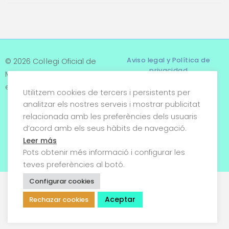
Aviso legal y Política de
© 2026 Col·legi Oficial de
privacidad
Metges de Tarragona. Tots
els drets reservats
Utilitzem cookies de tercers i persistents per
Términos y condiciones
analitzar els nostres serveis i mostrar publicitat
relacionada amb les preferències dels usuaris
Política de cookies
d’acord amb els seus hàbits de navegació.
Condiciones generales de
Leer más
venta
Pots obtenir més informació i configurar les
teves preferències al botó.
Configurar cookies
Aceptar
Rechazar cookies