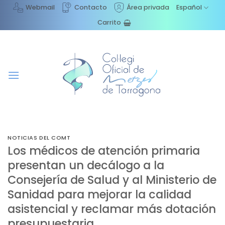
Saltar
Webmail
Contacto
Área privada
Español
al
Carrito
contenido
NOTICIAS DEL COMT
Los médicos de atención primaria
presentan un decálogo a la
Consejería de Salud y al Ministerio de
Sanidad para mejorar la calidad
asistencial y reclamar más dotación
presupuestaria