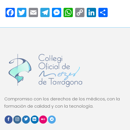
Facebook
Twitter
Email
Telegram
Messenger
WhatsApp
Copy
LinkedI
Comp
Link
Compromiso con los derechos de los médicos, con la
formación de calidad y con la tecnología.