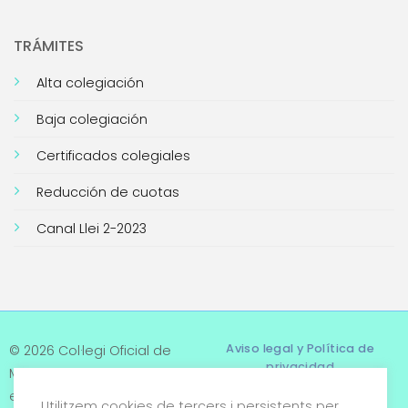
TRÁMITES
Alta colegiación
Baja colegiación
Certificados colegiales
Reducción de cuotas
Canal Llei 2-2023
Aviso legal y Política de
© 2026 Col·legi Oficial de
privacidad
Metges de Tarragona. Tots
els drets reservats
Utilitzem cookies de tercers i persistents per
Términos y condiciones