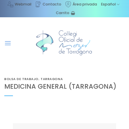
Saltar
Webmail
Contacto
Área privada
Español
al
Carrito
contenido
BOLSA DE TRABAJO
,
TARRAGONA
MEDICINA GENERAL (TARRAGONA)