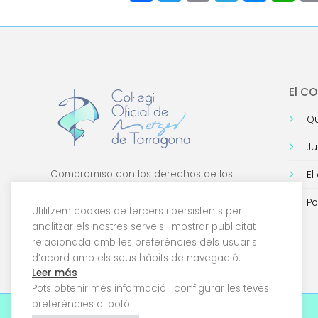
El C
Qu
Ju
Compromiso con los derechos de los
El
médicos, con la formación de calidad y con
Po
la tecnología.
Utilitzem cookies de tercers i persistents per
analitzar els nostres serveis i mostrar publicitat
relacionada amb les preferències dels usuaris
d’acord amb els seus hàbits de navegació.
Leer más
Pots obtenir més informació i configurar les teves
preferències al botó.