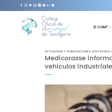
Saltar
al
contenido
El COMT
ACTUALIDAD Y PUBLICACIONES
,
DESTACADA
,
Medicorasse informa 
vehículos industrial