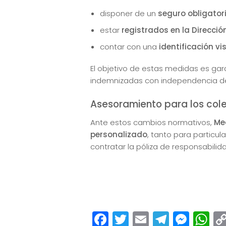
disponer de un
seguro obligatori
estar
registrados en la Direcció
contar con una
identificación vis
El objetivo de estas medidas es gar
indemnizadas con independencia de l
Asesoramiento para los col
Ante estos cambios normativos,
Me
personalizado
, tanto para particul
contratar la póliza de responsabili
Facebook
Twitter
Email
Teleg
Mes
W