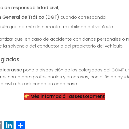
o de responsabilidad civil
,
n General de Tráfico (DGT)
cuando corresponda,
ible
que permita la correcta trazabilidad del vehículo.
antizar que, en caso de accidente con daños personales o m
a solvencia del conductor o del propietario del vehículo.
egiados
dicorasse
pone a disposición de los colegiados del COMT un
ares como para profesionales y empresas, con el fin de ayuda
dad civil más adecuada en cada caso.
Més informació i assessorament
ram
senger
hatsApp
Copy
LinkedIn
Compartir