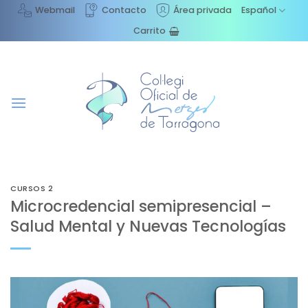
Saltar
Webmail
Contacto
Área privada
Español
al
Carrito
contenido
CURSOS 2
Microcredencial semipresencial –
Salud Mental y Nuevas Tecnologías