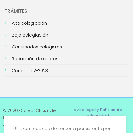
TRÁMITES
Alta colegiación
Baja colegiación
Certificados colegiales
Reducción de cuotas
Canal Llei 2-2023
Aviso legal y Política de
© 2026 Col·legi Oficial de
privacidad
Metges de Tarragona. Tots
els drets reservats
Utilitzem cookies de tercers i persistents per
Términos y condiciones