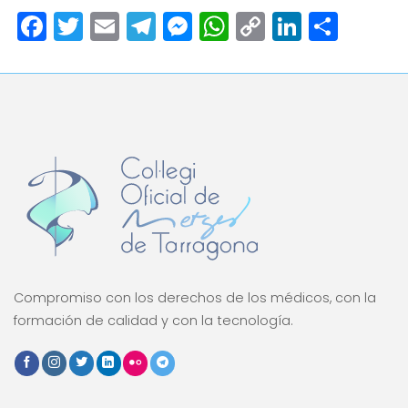
Facebook
Twitter
Email
Telegram
Messenger
WhatsApp
Copy
LinkedI
Comp
Link
Compromiso con los derechos de los médicos, con la
formación de calidad y con la tecnología.