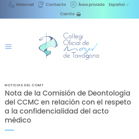
Saltar
Webmail
Contacto
Área privada
Español
al
Carrito
contenido
NOTICIAS DEL COMT
Nota de la Comisión de Deontología
del CCMC en relación con el respeto
a la confidencialidad del acto
médico