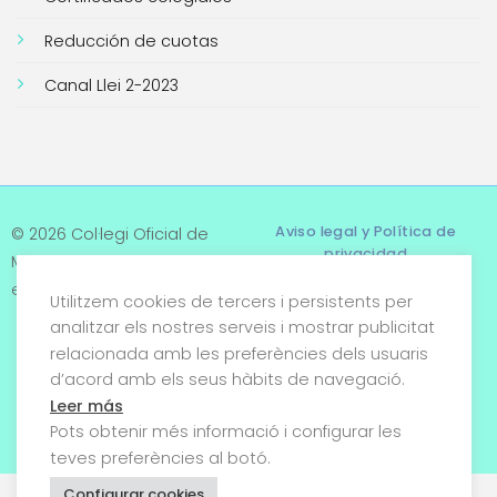
Reducción de cuotas
Canal Llei 2-2023
Aviso legal y Política de
© 2026 Col·legi Oficial de
privacidad
Metges de Tarragona. Tots
els drets reservats
Utilitzem cookies de tercers i persistents per
Términos y condiciones
analitzar els nostres serveis i mostrar publicitat
relacionada amb les preferències dels usuaris
Política de cookies
d’acord amb els seus hàbits de navegació.
Condiciones generales de
Leer más
venta
Pots obtenir més informació i configurar les
teves preferències al botó.
Configurar cookies