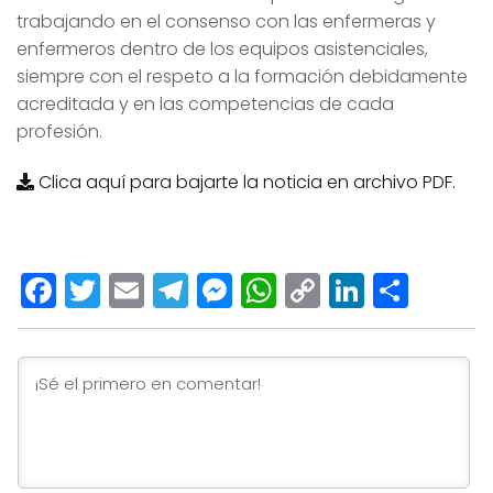
trabajando en el consenso con las enfermeras y
enfermeros dentro de los equipos asistenciales,
siempre con el respeto a la formación debidamente
acreditada y en las competencias de cada
profesión.
Clica aquí para bajarte la noticia en archivo PDF.
Facebook
Twitter
Email
Telegram
Messenger
WhatsApp
Copy
LinkedI
Comp
Link