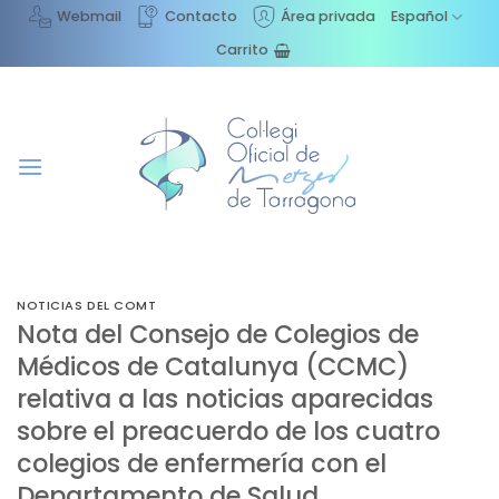
Saltar
Webmail
Contacto
Área privada
Español
al
Carrito
contenido
NOTICIAS DEL COMT
Nota del Consejo de Colegios de
Médicos de Catalunya (CCMC)
relativa a las noticias aparecidas
sobre el preacuerdo de los cuatro
colegios de enfermería con el
Departamento de Salud