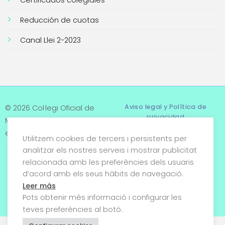
Certificados colegiales
Reducción de cuotas
Canal Llei 2-2023
Aviso legal y Política de
© 2026 Col·legi Oficial de
privacidad
Metges de Tarragona. Tots
els drets reservats
Utilitzem cookies de tercers i persistents per
Términos y condiciones
analitzar els nostres serveis i mostrar publicitat
relacionada amb les preferències dels usuaris
Política de cookies
d’acord amb els seus hàbits de navegació.
Condiciones generales de
Leer más
venta
Pots obtenir més informació i configurar les
teves preferències al botó.