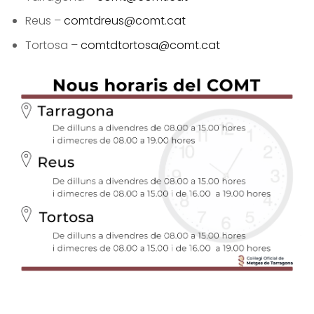
Reus –
comtdreus@comt.cat
Tortosa –
comtdtortosa@comt.cat