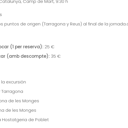
atalunya, Camp de Mart, 9:30 h
s
s puntos de origen (Tarragona y Reus) al final de la jornada.
car (1 per reserva):
25 €
ar (amb descompte):
35 €
la excursión
y Tarragona
lbona de les Monges
ona de les Monges
a Hostatgeria de Poblet