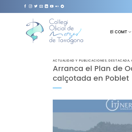
Saltar
al
contenido
El COMT
ACTUALIDAD Y PUBLICACIONES
,
DESTACADA
,
Arranca el Plan de O
calçotada en Poblet