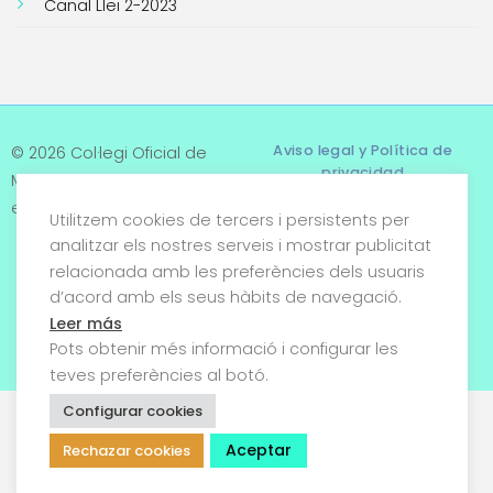
Canal Llei 2-2023
Aviso legal y Política de
© 2026 Col·legi Oficial de
privacidad
Metges de Tarragona. Tots
els drets reservats
Utilitzem cookies de tercers i persistents per
Términos y condiciones
analitzar els nostres serveis i mostrar publicitat
relacionada amb les preferències dels usuaris
Política de cookies
d’acord amb els seus hàbits de navegació.
Condiciones generales de
Leer más
venta
Pots obtenir més informació i configurar les
teves preferències al botó.
Configurar cookies
Aceptar
Rechazar cookies