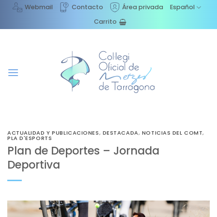
Saltar
Webmail
Contacto
Área privada
Español
al
Carrito
contenido
ACTUALIDAD Y PUBLICACIONES
,
DESTACADA
,
NOTICIAS DEL COMT
,
PLA D'ESPORTS
Plan de Deportes – Jornada
Deportiva