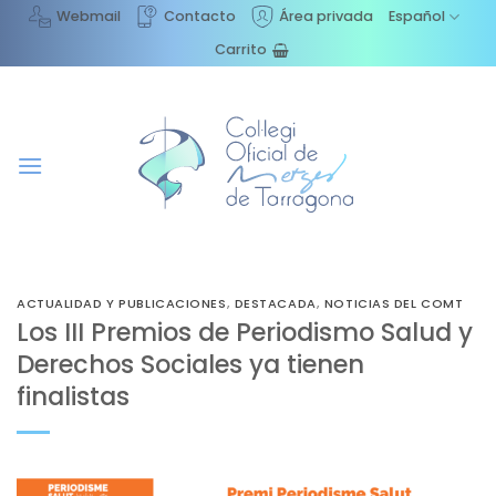
Saltar
Webmail
Contacto
Área privada
Español
al
Carrito
contenido
ACTUALIDAD Y PUBLICACIONES
,
DESTACADA
,
NOTICIAS DEL COMT
Los III Premios de Periodismo Salud y
Derechos Sociales ya tienen
finalistas