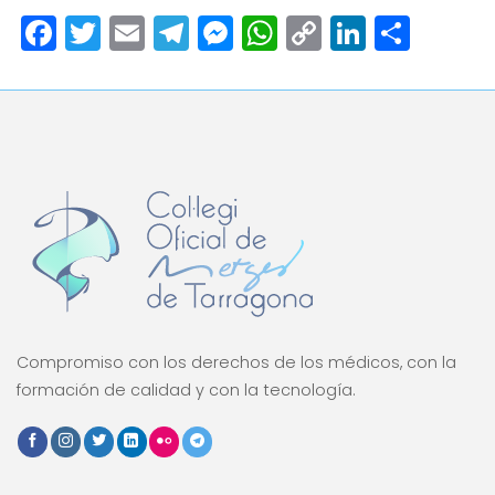
Facebook
Twitter
Email
Telegram
Messenger
WhatsApp
Copy
LinkedI
Comp
Link
Compromiso con los derechos de los médicos, con la
formación de calidad y con la tecnología.