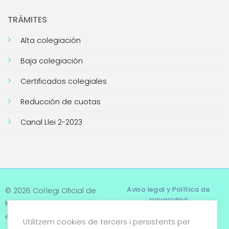
TRÁMITES
Alta colegiación
Baja colegiación
Certificados colegiales
Reducción de cuotas
Canal Llei 2-2023
Aviso legal y Política de
© 2026 Col·legi Oficial de
privacidad
Metges de Tarragona. Tots
els drets reservats
Utilitzem cookies de tercers i persistents per
Términos y condiciones