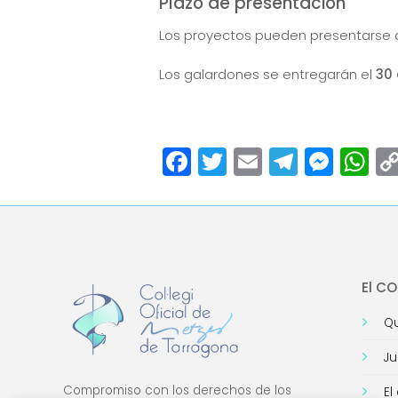
Plazo de presentación
Los proyectos pueden presentarse d
Los galardones se entregarán el
30 
Facebook
Twitter
Email
Teleg
Mes
W
El C
Qu
Ju
Compromiso con los derechos de los
El