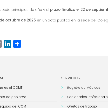
esde principios de año y el
plazo finaliza el 22 de septiem
de octubre de 2025
en un acto público en la sede del Cole
ram
senger
hatsApp
Copy
LinkedIn
Compartir
Link
OMT
SERVICIOS
é es el COMT
Registro de Médicos
nta de gobierno
Sociedades Profesionale
 equipo del COMT
Ofertas de trabajo