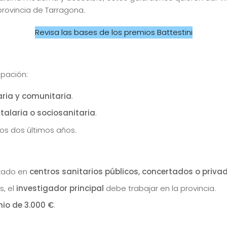
 provincia de Tarragona.
Revisa las bases de los premios Battestini
ipación:
aria y comunitaria
.
talaria o sociosanitaria
.
os dos últimos años.
izado en
centros sanitarios públicos, concertados o priva
s, el
investigador principal
debe trabajar en la provincia.
io de 3.000 €
.