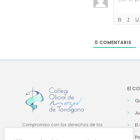
0
COMENTARIS
El C
Qu
Ju
Compromiso con los derechos de los
El
médicos, con la formación de calidad y con
Po
la tecnología.