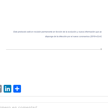
ram
senger
hatsApp
Copy
LinkedIn
Compartir
Link