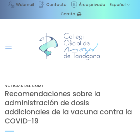
Saltar
Webmail
Contacto
Área privada
Español
al
Carrito
contenido
NOTICIAS DEL COMT
Recomendaciones sobre la
administración de dosis
addicionales de la vacuna contra la
COVID-19