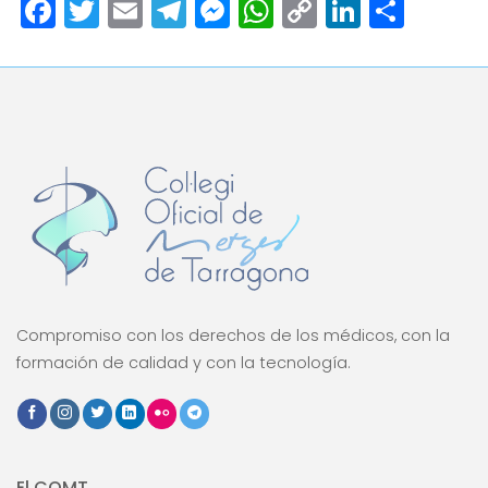
Facebook
Twitter
Email
Telegram
Messenger
WhatsApp
Copy
LinkedI
Comp
Link
Compromiso con los derechos de los médicos, con la
formación de calidad y con la tecnología.
El COMT