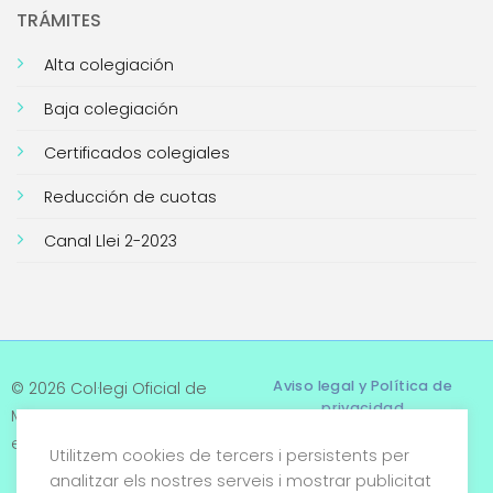
TRÁMITES
Alta colegiación
Baja colegiación
Certificados colegiales
Reducción de cuotas
Canal Llei 2-2023
Aviso legal y Política de
© 2026 Col·legi Oficial de
privacidad
Metges de Tarragona. Tots
els drets reservats
Utilitzem cookies de tercers i persistents per
Términos y condiciones
analitzar els nostres serveis i mostrar publicitat