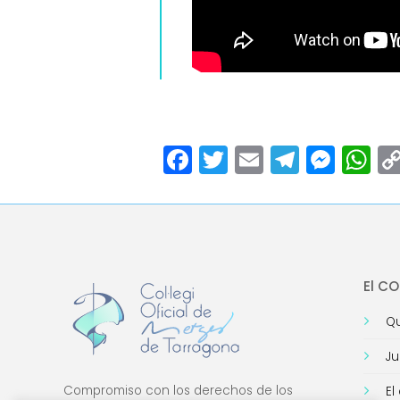
Facebook
Twitter
Email
Teleg
Mes
W
El C
Qu
Ju
Compromiso con los derechos de los
El