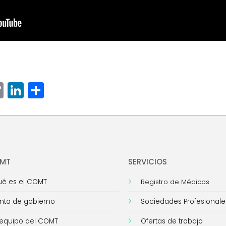
ram
senger
hatsApp
Copy
LinkedIn
Compartir
Link
OMT
SERVICIOS
é es el COMT
Registro de Médicos
nta de gobierno
Sociedades Profesionale
 equipo del COMT
Ofertas de trabajo