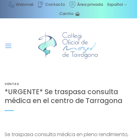
Saltar
Webmail
Contacto
Área privada
Español
al
Carrito
contenido
VENTAS
*URGENTE* Se traspasa consulta
médica en el centro de Tarragona
Se traspasa consulta médica en pleno rendimiento,