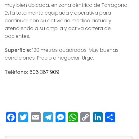
muy bien ubicada, en zona céntrica de Tarragona.
Está totalmente equipada y operativa para
continuar con su actividad médica actual y
atendiendo a su amplia y activa cartera de
pacientes.
Superficie:
120 metros quadrados. Muy buenas
condiciones. Precio a negociar. Urge.
Teléfono:
606 367 909
Facebook
Twitter
Email
Telegram
Messenger
WhatsApp
Copy
LinkedI
Comp
Link