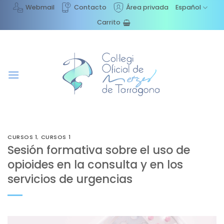
Saltar
Webmail
Contacto
Área privada
Español
al
Carrito
contenido
CURSOS 1
,
CURSOS 1
Sesión formativa sobre el uso de
opioides en la consulta y en los
servicios de urgencias