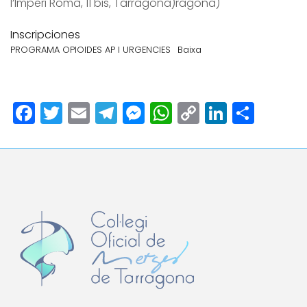
l’Imperi Romà, 11 bis, Tarragona)ragona)
Inscripciones
PROGRAMA OPIOIDES AP I URGENCIES
Baixa
Facebook
Twitter
Email
Telegram
Messenger
WhatsApp
Copy
LinkedI
Comp
Link