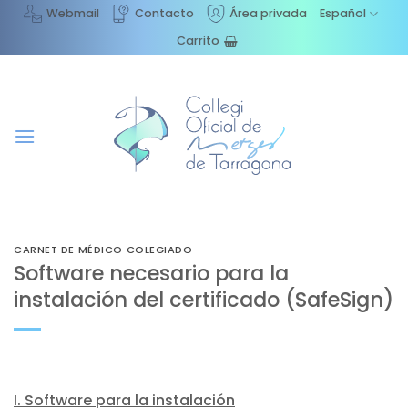
Saltar
Webmail
Contacto
Área privada
Español
al
Carrito
contenido
CARNET DE MÉDICO COLEGIADO
Software necesario para la
instalación del certificado (SafeSign)
I. Software para la instalación