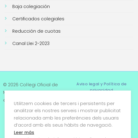
Baja colegiación
Certificados colegiales
Reducción de cuotas
Canal Llei 2-2023
Aviso legal y Política de
© 2026 Col·legi Oficial de
privacidad
Metges de Tarragona. Tots
els drets reservats
Utilitzem cookies de tercers i persistents per
Términos y condiciones
analitzar els nostres serveis i mostrar publicitat
relacionada amb les preferències dels usuaris
Política de cookies
d’acord amb els seus hàbits de navegació.
Condiciones generales de
Leer más
venta