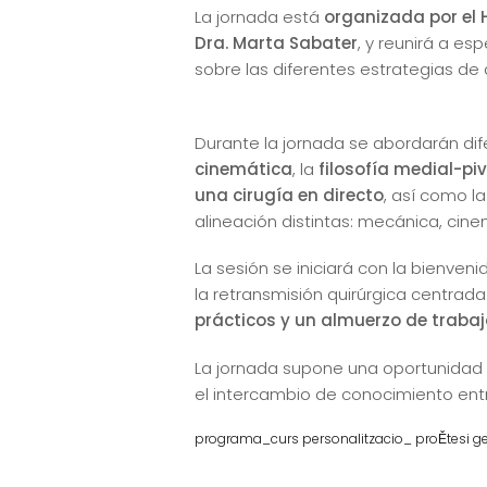
La jornada está
organizada por el H
Dra. Marta Sabater
, y reunirá a es
sobre las diferentes estrategias de a
Durante la jornada se abordarán dife
cinemática
, la
filosofía medial-pi
una cirugía en directo
, así como l
alineación distintas: mecánica, cine
La sesión se iniciará con la bienven
la retransmisión quirúrgica centrada
prácticos y un almuerzo de trabaj
La jornada supone una oportunidad 
el intercambio de conocimiento entr
programa_curs personalitzacio_ proĚtesi ge