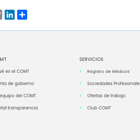
ram
senger
hatsApp
Copy
LinkedIn
Compartir
Link
OMT
SERVICIOS
é es el COMT
Registro de Médicos
nta de gobierno
Sociedades Profesionale
 equipo del COMT
Ofertas de trabajo
rtal transparencia
Club COMT