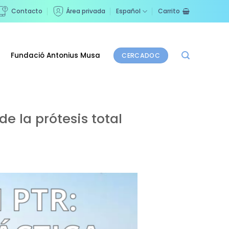
Contacto
Área privada
Español
Carrito
Fundació Antonius Musa
CERCADOC
 la prótesis total