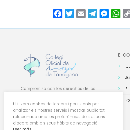
Facebook
Twitter
Email
Teleg
Mes
W
El C
Qu
Ju
Compromiso con los derechos de los
El
médicos, con la formación de calidad y con
Po
la tecnología.
Utilitzem cookies de tercers i persistents per
analitzar els nostres serveis i mostrar publicitat
relacionada amb les preferències dels usuaris
d’acord amb els seus hàbits de navegació.
Leer más