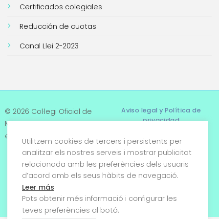
Certificados colegiales
Reducción de cuotas
Canal Llei 2-2023
Aviso legal y Política de
© 2026 Col·legi Oficial de
privacidad
Metges de Tarragona. Tots
els drets reservats
Utilitzem cookies de tercers i persistents per
Términos y condiciones
analitzar els nostres serveis i mostrar publicitat
relacionada amb les preferències dels usuaris
Política de cookies
d’acord amb els seus hàbits de navegació.
Condiciones generales de
Leer más
venta
Pots obtenir més informació i configurar les
teves preferències al botó.