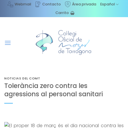
Saltar
Webmail
Contacto
Área privada
Español
al
Carrito
contenido
NOTICIAS DEL COMT
Tolerància zero contra les
agressions al personal sanitari
El proper 18 de març és el dia nacional contra les