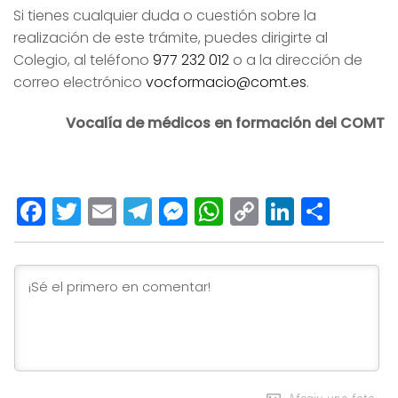
Si tienes cualquier duda o cuestión sobre la
realización de este trámite, puedes dirigirte al
Colegio, al teléfono
977 232 012
o a la dirección de
correo electrónico
vocformacio@comt.es
.
Vocalía de médicos en formación del COMT
Facebook
Twitter
Email
Telegram
Messenger
WhatsApp
Copy
LinkedI
Comp
Link