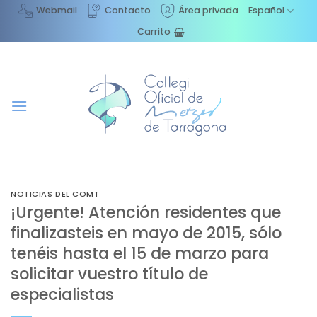
Saltar
Webmail
Contacto
Área privada
Español
al
Carrito
contenido
NOTICIAS DEL COMT
¡Urgente! Atención residentes que
finalizasteis en mayo de 2015, sólo
tenéis hasta el 15 de marzo para
solicitar vuestro título de
especialistas