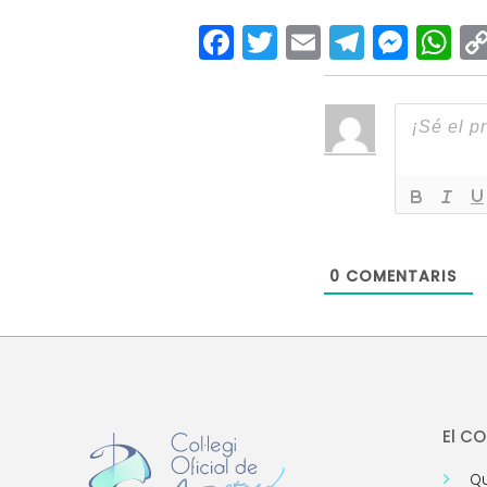
Facebook
Twitter
Email
Teleg
Mes
W
0
COMENTARIS
El C
Qu