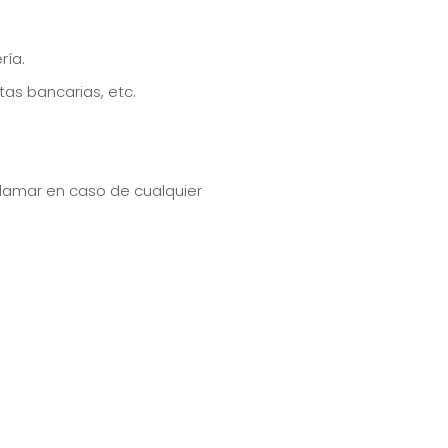
ría.
as bancarias, etc.
llamar en caso de cualquier