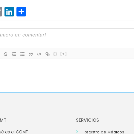
ram
senger
hatsApp
Copy
LinkedIn
Compartir
Link
{}
[+]
OMT
SERVICIOS
é es el COMT
Registro de Médicos