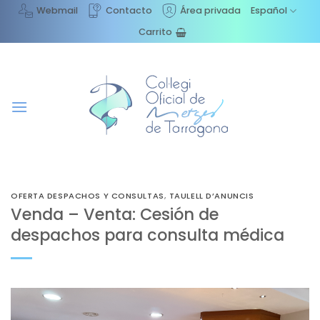
Saltar
Webmail
Contacto
Área privada
Español
al
Carrito
contenido
OFERTA DESPACHOS Y CONSULTAS
,
TAULELL D’ANUNCIS
Venda – Venta: Cesión de
despachos para consulta médica