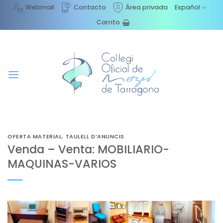
Saltar
Webmail
Contacto
Área privada
Español
al
Carrito
contenido
OFERTA MATERIAL
,
TAULELL D’ANUNCIS
Venda – Venta: MOBILIARIO-
MAQUINAS-VARIOS