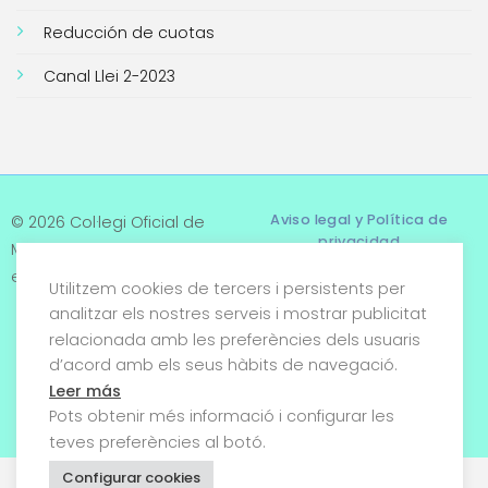
Reducción de cuotas
Canal Llei 2-2023
Aviso legal y Política de
© 2026 Col·legi Oficial de
privacidad
Metges de Tarragona. Tots
els drets reservats
Utilitzem cookies de tercers i persistents per
Términos y condiciones
analitzar els nostres serveis i mostrar publicitat
relacionada amb les preferències dels usuaris
Política de cookies
d’acord amb els seus hàbits de navegació.
Condiciones generales de
Leer más
venta
Pots obtenir més informació i configurar les
teves preferències al botó.
Configurar cookies