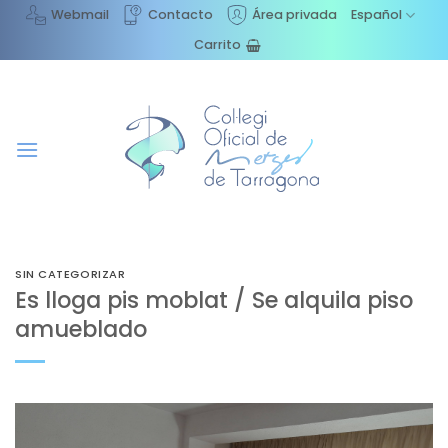
Saltar
Webmail
Contacto
Área privada
Español
al
Carrito
contenido
SIN CATEGORIZAR
Es lloga pis moblat / Se alquila piso
amueblado