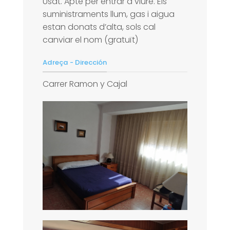
Usat. Apte per entrar a viure. Els
suministraments llum, gas i aigua
estan donats d’alta, sols cal
canviar el nom (gratuït)
Adreça - Dirección
Carrer Ramon y Cajal