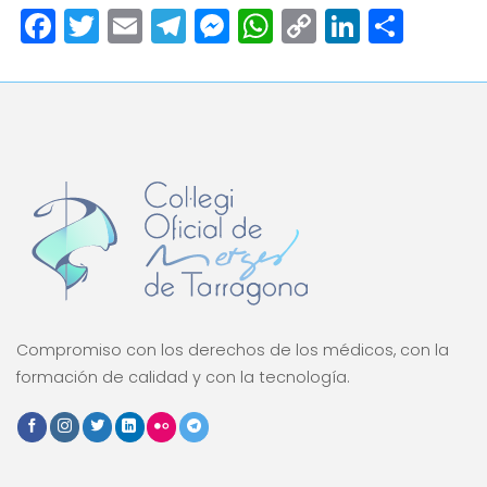
Facebook
Twitter
Email
Telegram
Messenger
WhatsApp
Copy
LinkedI
Comp
Link
Compromiso con los derechos de los médicos, con la
formación de calidad y con la tecnología.