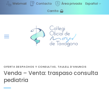
Saltar
Webmail
Contacto
Área privada
Español
al
Carrito
contenido
OFERTA DESPACHOS Y CONSULTAS
,
TAULELL D’ANUNCIS
Venda – Venta: traspaso consulta
pediatria