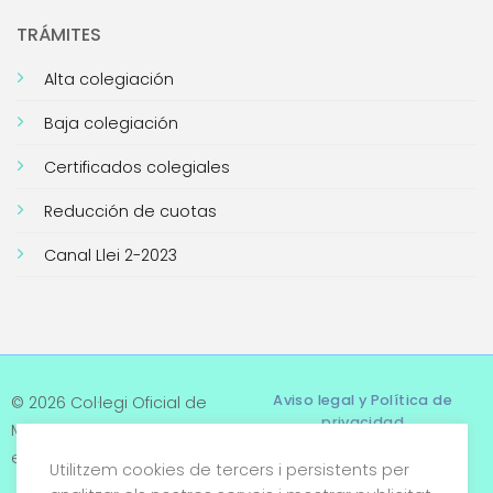
TRÁMITES
Alta colegiación
Baja colegiación
Certificados colegiales
Reducción de cuotas
Canal Llei 2-2023
Aviso legal y Política de
© 2026 Col·legi Oficial de
privacidad
Metges de Tarragona. Tots
els drets reservats
Utilitzem cookies de tercers i persistents per
Términos y condiciones