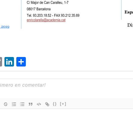
ram
senger
hatsApp
Copy
LinkedIn
Compartir
Link
{}
[+]