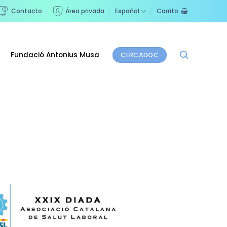
Contacto
Área privada
Español
Carrito
Fundació Antonius Musa
CERCADOC
etos en Salud Laboral y Prevención