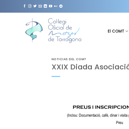
Saltar
al
contenido
El COMT
NOTICIAS DEL COMT
XXIX Diada Asociaci
XXIX Diada Asociación Catalana de l