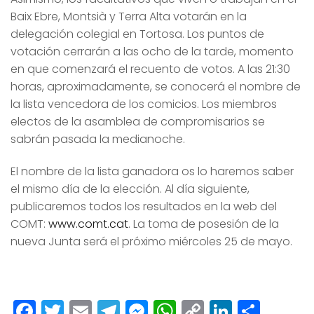
Baix Ebre, Montsià y Terra Alta votarán en la
delegación colegial en Tortosa. Los puntos de
votación cerrarán a las ocho de la tarde, momento
en que comenzará el recuento de votos. A las 21:30
horas, aproximadamente, se conocerá el nombre de
la lista vencedora de los comicios. Los miembros
electos de la asamblea de compromisarios se
sabrán pasada la medianoche.
El nombre de la lista ganadora os lo haremos saber
el mismo día de la elección. Al día siguiente,
publicaremos todos los resultados en la web del
COMT:
www.comt.cat
. La toma de posesión de la
nueva Junta será el próximo miércoles 25 de mayo.
Facebook
Twitter
Email
Telegram
Messenger
WhatsApp
Copy
LinkedI
Comp