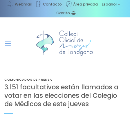
Saltar
Webmail
Contacto
Área privada
Español
al
Carrito
contenido
COMUNICADOS DE PRENSA
3.151 facultativos están llamados a
votar en las elecciones del Colegio
de Médicos de este jueves