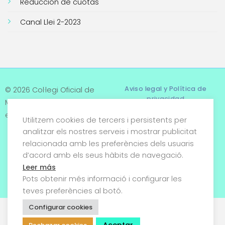
Reducción de cuotas
Canal Llei 2-2023
Aviso legal y Política de
© 2026 Col·legi Oficial de
privacidad
Metges de Tarragona. Tots
els drets reservats
Utilitzem cookies de tercers i persistents per
Términos y condiciones
analitzar els nostres serveis i mostrar publicitat
relacionada amb les preferències dels usuaris
Política de cookies
d’acord amb els seus hàbits de navegació.
Condiciones generales de
Leer más
venta
Pots obtenir més informació i configurar les
teves preferències al botó.
Configurar cookies