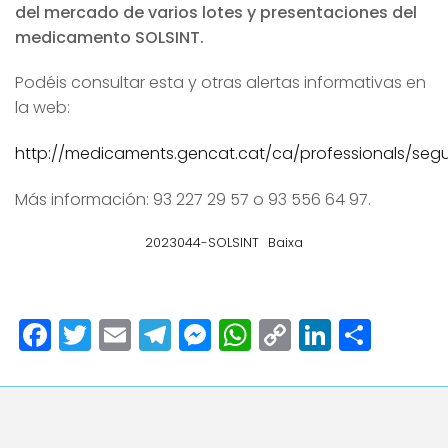
del mercado de varios lotes y presentaciones del
medicamento SOLSINT.
Podéis consultar esta y otras alertas informativas en
la web:
http://medicaments.gencat.cat/ca/professionals/segur
Más información: 93 227 29 57 o 93 556 64 97.
2023044-SOLSINT
Baixa
Facebook
Twitter
Email
Telegram
Messenger
WhatsApp
Copy
LinkedI
Comp
Link