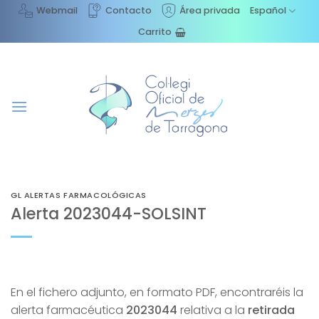
Saltar
Webmail
Contacto
Área privada
Español
al
Carrito
contenido
GL ALERTAS FARMACOLÓGICAS
Alerta 2023044-SOLSINT
En el fichero adjunto, en formato PDF, encontraréis la
alerta farmacéutica
2023044
relativa a la
retirada