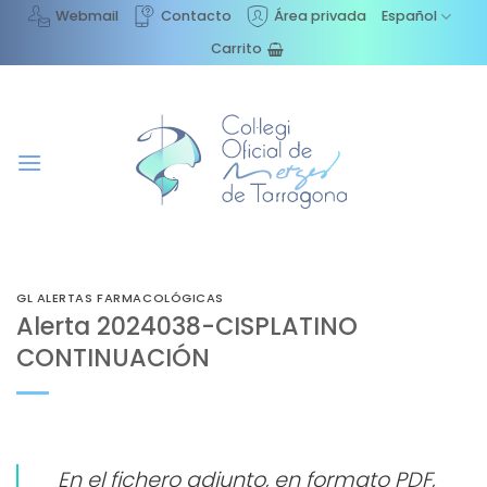
Saltar
Webmail
Contacto
Área privada
Español
al
Carrito
contenido
GL ALERTAS FARMACOLÓGICAS
Alerta 2024038-CISPLATINO
CONTINUACIÓN
E
n el fichero adjunto, en formato PDF,