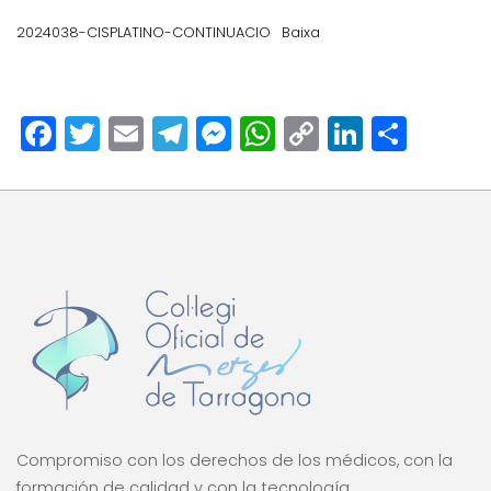
2024038-CISPLATINO-CONTINUACIO
Baixa
Facebook
Twitter
Email
Telegram
Messenger
WhatsApp
Copy
LinkedI
Comp
Link
Compromiso con los derechos de los médicos, con la
formación de calidad y con la tecnología.