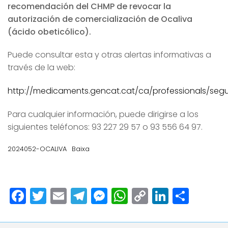
recomendación del CHMP de revocar la
autorización de comercialización de Ocaliva
(ácido obeticólico).
Puede consultar esta y otras alertas informativas a
través de la web:
http://medicaments.gencat.cat/ca/professionals/segu
Para cualquier información, puede dirigirse a los
siguientes teléfonos: 93 227 29 57 o 93 556 64 97.
2024052-OCALIVA
Baixa
Facebook
Twitter
Email
Telegram
Messenger
WhatsApp
Copy
LinkedI
Comp
Link