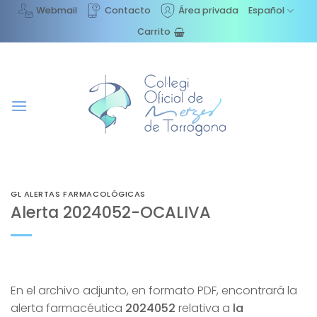
Saltar
Webmail
Contacto
Área privada
Español
al
Carrito
contenido
GL ALERTAS FARMACOLÓGICAS
Alerta 2024052-OCALIVA
En el archivo adjunto, en formato PDF, encontrará la
alerta farmacéutica
2024052
relativa a
la