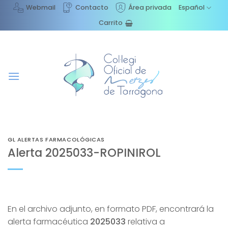
Saltar
Webmail
Contacto
Área privada
Español
al
Carrito
contenido
GL ALERTAS FARMACOLÓGICAS
Alerta 2025033-ROPINIROL
En el archivo adjunto, en formato PDF, encontrará la
alerta farmacéutica
2025033
relativa a