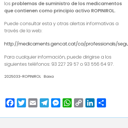
los
problemas de suministro de los medicamentos
que contienen como principio activo ROPINIROL.
Puede consultar esta y otras alertas informativas a
través de la web:
http://medicaments.gencat.cat/ca/professionals/segu
Para cualquier información, puede dirigirse a los
siguientes teléfonos: 93 227 29 57 o 93 556 64 97.
2025033-ROPINIROL
Baixa
Facebook
Twitter
Email
Telegram
Messenger
WhatsApp
Copy
LinkedI
Comp
Link