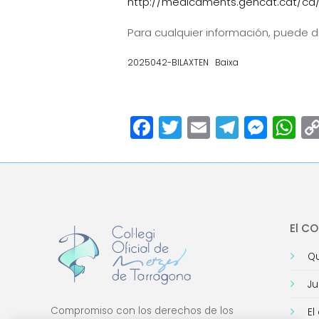
http://medicaments.gencat.cat/ca/
Para cualquier información, puede dir
2025042-BILAXTEN
Baixa
Facebook
Twitter
Email
Teleg
Mes
W
El C
Qu
Ju
Compromiso con los derechos de los
El