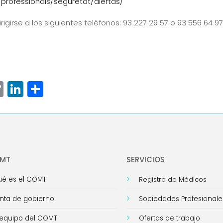
professionals/seguretat/alertas/
igirse a los siguientes teléfonos: 93 227 29 57 o 93 556 64 97
ram
senger
hatsApp
Copy
LinkedIn
Compartir
Link
OMT
SERVICIOS
é es el COMT
Registro de Médicos
nta de gobierno
Sociedades Profesionale
 equipo del COMT
Ofertas de trabajo