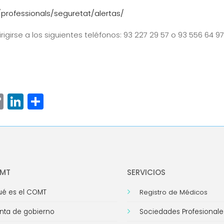
professionals/seguretat/alertas/
igirse a los siguientes teléfonos: 93 227 29 57 o 93 556 64 97
ram
senger
hatsApp
Copy
LinkedIn
Compartir
Link
OMT
SERVICIOS
é es el COMT
Registro de Médicos
nta de gobierno
Sociedades Profesionale