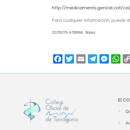
http://medicaments.gencat.cat/ca/
Para cualquier información, puede dir
2025073-ATERINA
Baixa
Facebook
Twitter
Email
Teleg
Mes
W
El C
Qu
Ju