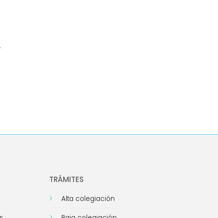
.
TRÁMITES
Alta colegiación
s
Baja colegiación