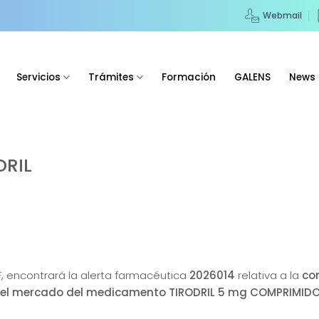
Webmail
Servicios
Trámites
Formación
GALENS
News
DRIL
F, encontrará la alerta farmacéutica
2026014
relativa a la
co
a del mercado del medicamento TIRODRIL 5 mg COMPRIMID