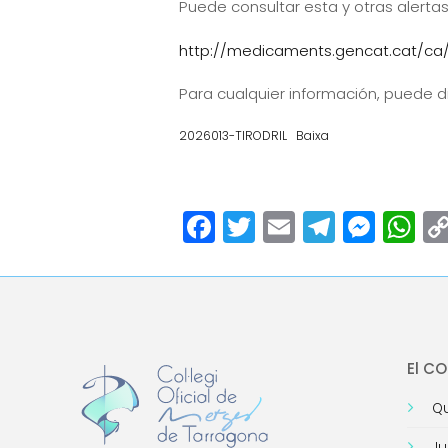
Puede consultar esta y otras alertas
http://medicaments.gencat.cat/ca/
Para cualquier información, puede dir
2026013-TIRODRIL
Baixa
Facebook
Twitter
Email
Teleg
Mes
W
El C
Qu
Ju