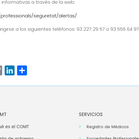
 informativas a través de la web:
professionals/seguretat/alertas/
igirse a los siguientes teléfonos: 93 227 29 57 o 93 556 64 97
ram
senger
hatsApp
Copy
LinkedIn
Compartir
Link
OMT
SERVICIOS
é es el COMT
Registro de Médicos
nta de gobierno
Sociedades Profesionale