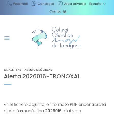
Saltar
Webmail
Contacto
Área privada
Español
al
Carrito
contenido
GL ALERTAS FARMACOLÓGICAS
Alerta 2026016-TRONOXAL
En el fichero adjunto, en formato PDF, encontrará la
alerta farmacéutica
2026016
relativa a