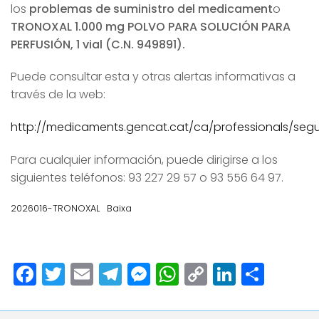
los
problemas de suministro del medicament
o
TRONOXAL 1.000 mg POLVO PARA SOLUCIÓN PARA
PERFUSIÓN, 1 vial (C.N. 949891).
Puede consultar esta y otras alertas informativas a
través de la web:
http://medicaments.gencat.cat/ca/professionals/segu
Para cualquier información, puede dirigirse a los
siguientes teléfonos: 93 227 29 57 o 93 556 64 97.
2026016-TRONOXAL
Baixa
Facebook
Twitter
Email
Telegram
Messenger
WhatsApp
Copy
LinkedI
Comp
Link