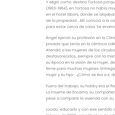
Y eligió como destino Tortosa porqu
(1963-1964), en Tortosa no había mu
en el hotel Siboni, donde se alojab
de la propiedad… Allí conoció a la 
para estar cerca de casa. Se enamora
Ángel ejerció su profesión en la Clín
privada que tenía en la céntrica cal
Atendió a las mujeres de los círcul
desfavorecidos, siempre con la mism
su época en la visión de la mujer, 
firme para muchas mujeres. Entregad
mujer y su hija-. ¿Cómo se iba a ir, 
Fuera del trabajo, su hobby era el 
La muerte de Encarna, su compañera d
pese a compartir la vivienda con su 
Lúcido, educado y con ese sentido de