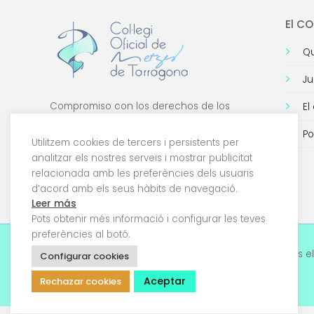
El C
Qu
Ju
Compromiso con los derechos de los
El
médicos, con la formación de calidad y con
Po
la tecnología.
Utilitzem cookies de tercers i persistents per
analitzar els nostres serveis i mostrar publicitat
relacionada amb les preferències dels usuaris
d’acord amb els seus hàbits de navegació.
Leer más
Pots obtenir més informació i configurar les teves
preferències al botó.
© 2026 Col·legi Oficial de Metges de Tarragona. Tots el
Configurar cookies
drets reservats
Aceptar
Rechazar cookies