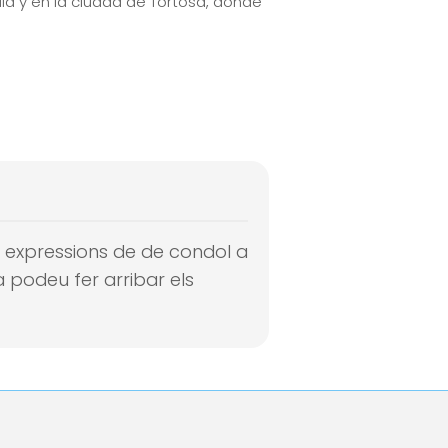
ia y en la ciudad de Tortosa, donde
 i expressions de de condol a
 podeu fer arribar els