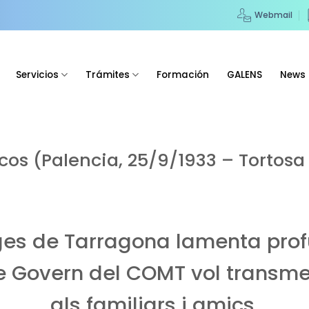
Webmail
Servicios
Trámites
Formación
GALENS
News
os (Palencia, 25/9/1933 – Tortosa
tges de Tarragona lamenta pr
e Govern del COMT vol transme
als familiars i amics.