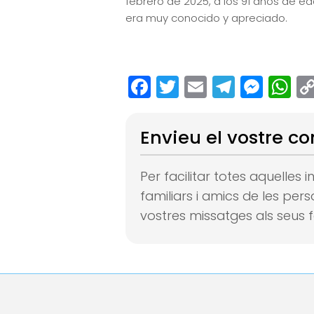
febrero de 2025, a los 91 años de e
era muy conocido y apreciado.
Facebook
Twitter
Email
Teleg
Mes
W
Envieu el vostre co
Per facilitar totes aquelles
familiars i amics de les per
vostres missatges als seus f