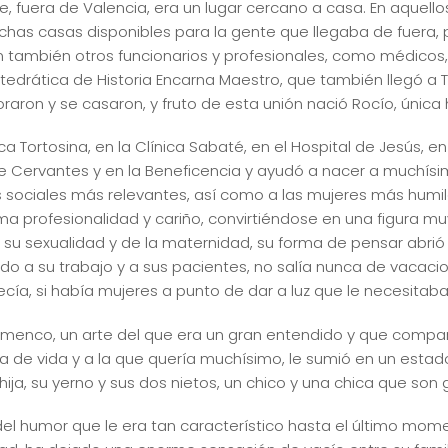
e, fuera de Valencia, era un lugar cercano a casa. En aquel
chas casas disponibles para la gente que llegaba de fuera, p
an también otros funcionarios y profesionales, como médicos,
catedrática de Historia Encarna Maestro, que también llegó a
ron y se casaron, y fruto de esta unión nació Rocío, única h
ica Tortosina, en la Clínica Sabaté, en el Hospital de Jesús, 
le Cervantes y en la Beneficencia y ayudó a nacer a muchísimo
os sociales más relevantes, así como a las mujeres más humi
a profesionalidad y cariño, convirtiéndose en una figura mu
de su sexualidad y de la maternidad, su forma de pensar abr
o a su trabajo y a sus pacientes, no salía nunca de vacacio
decía, si había mujeres a punto de dar a luz que le necesitab
flamenco, un arte del que era un gran entendido y que compar
e vida y a la que quería muchísimo, le sumió en un estado de
hija, su yerno y sus dos nietos, un chico y una chica que son
l humor que le era tan característico hasta el último moment