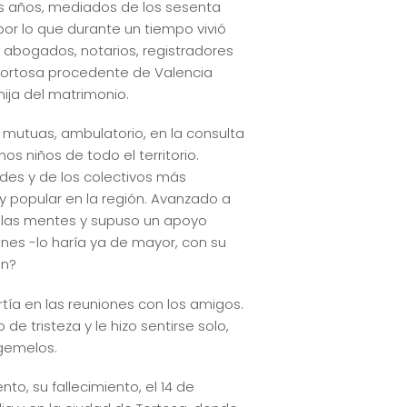
los años, mediados de los sesenta
or lo que durante un tiempo vivió
 abogados, notarios, registradores
 Tortosa procedente de Valencia
ija del matrimonio.
en mutuas, ambulatorio, en la consulta
s niños de todo el territorio.
ldes y de los colectivos más
y popular en la región. Avanzado a
ió las mentes y supuso un apoyo
nes -lo haría ya de mayor, con su
an?
tía en las reuniones con los amigos.
 tristeza y le hizo sentirse solo,
 gemelos.
o, su fallecimiento, el 14 de