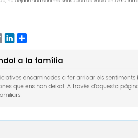
dad, ha dejado una enorme sensación de vacío entre su famil
ram
senger
hatsApp
Copy
LinkedIn
Compartir
Link
ndol a la família
 iniciatives encaminades a fer arribar els sentiments
sones que ens han deixat.
A través d'aquesta pàgina
amiliars.