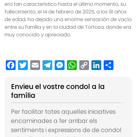
era tan característico hasta el último momento, su
fallecimiento, el 14 de febrero de 2025, a los 91 años
de edad, ha dejado una enorme sensación de vacío
entre su familia y en la ciudad de Tortosa, donde era
muy conocido y apreciado.
Facebook
Twitter
Email
Telegram
Messenger
WhatsApp
Copy
LinkedI
Comp
Link
Envieu el vostre condol a la
família
Per facilitar totes aquelles iniciatives
encaminades a fer arribar els
sentiments i expressions de de condol