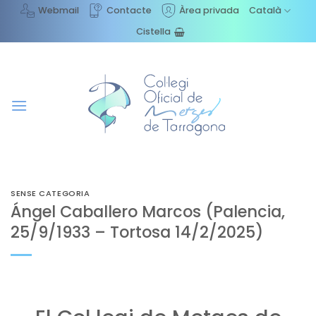
Skip
Webmail
Contacte
Àrea privada
Català
to
Cistella
content
SENSE CATEGORIA
Ángel Caballero Marcos (Palencia,
25/9/1933 – Tortosa 14/2/2025)