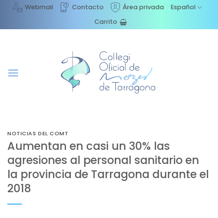
Saltar
Webmail
Contacto
Área privada
Español
al
Carrito
contenido
NOTICIAS DEL COMT
Aumentan en casi un 30% las
agresiones al personal sanitario en
la provincia de Tarragona durante el
2018