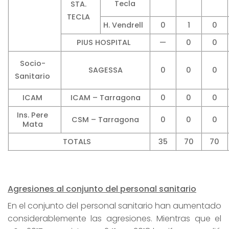
Tecla
STA.
TECLA
H. Vendrell
0
1
0
PIUS HOSPITAL
—
0
0
Socio-
SAGESSA
0
0
0
Sanitario
ICAM
ICAM – Tarragona
0
0
0
Ins. Pere
CSM – Tarragona
0
0
0
Mata
TOTALS
35
70
70
Agresiones al conjunto del personal sanitario
En el conjunto del personal sanitario han aumentado
considerablemente las agresiones. Mientras que el