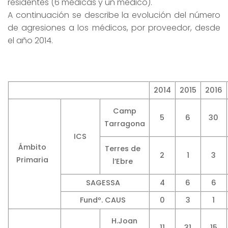
residentes (6 médicas y un médico).
A continuación se describe la evolución del número
de agresiones a los médicos, por proveedor, desde
el año 2014.
2014
2015
2016
Camp
5
6
30
Tarragona
ICS
Ámbito
Terres de
2
1
3
Primaria
l’Ebre
SAGESSA
4
6
6
Fundº. CAUS
0
3
1
H.Joan
11
31
15