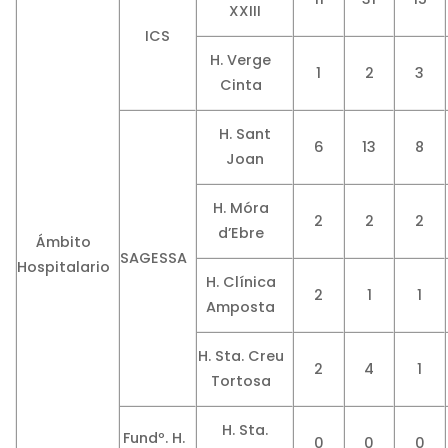
XXIII
ICS
H. Verge
1
2
3
Cinta
H. Sant
6
13
8
Joan
H. Móra
2
2
2
d’Ebre
Ámbito
SAGESSA
Hospitalario
H. Clínica
2
1
1
Amposta
H. Sta. Creu
2
4
1
Tortosa
H. Sta.
Fundº. H.
0
0
0