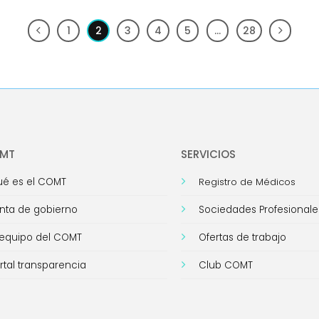
1
2
3
4
5
…
28
OMT
SERVICIOS
é es el COMT
Registro de Médicos
nta de gobierno
Sociedades Profesionale
 equipo del COMT
Ofertas de trabajo
rtal transparencia
Club COMT