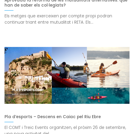
Aprovada la reforma de les mutualitats alternatives: què
han de saber els col·legiats?
Els metges que exerceixen per compte propi podran
continuar triant entre mutualitat i RETA. Els...
Pla d’esports – Descens en Caiac pel Riu Ebre
El COMT i Treic Events organitzen, el pròxim 26 de setembre,
una nova activitat del...