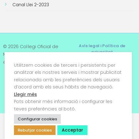
Canal Llei 2-2023
Avís legal i Política de
© 2026 Col·legi Oficial de
privacitat
Metges de Tarragona. Tots
els drets reservats
Utilitzem cookies de tercers i persistents per
Termes i condicions
analitzar els nostres serveis i mostrar publicitat
relacionada amb les preferències dels usuaris
Política de cookies
d’acord amb els seus hàbits de navegació.
Condicions generals de
Llegir més
venda
Pots obtenir més informació i configurar les
teves preferències al botó.
Configurar cookies
Acceptar
Rebutjar cookies