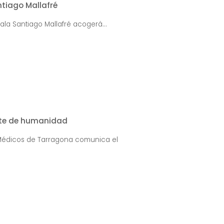
ntiago Mallafré
 Sala Santiago Mallafré acogerá...
ente de humanidad
e Médicos de Tarragona comunica el