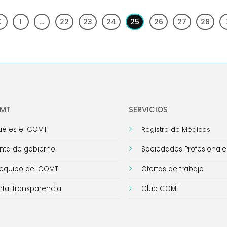
1
…
22
23
24
25
26
27
28
OMT
SERVICIOS
é es el COMT
Registro de Médicos
nta de gobierno
Sociedades Profesionale
 equipo del COMT
Ofertas de trabajo
rtal transparencia
Club COMT